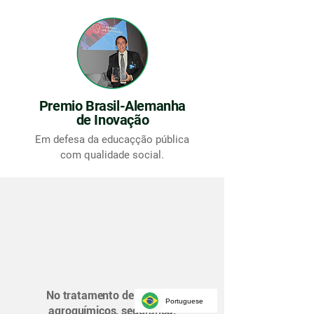
Premio Brasil-Alemanha
de Inovação
Em defesa da educaçção pública
com qualidade social.
A tecnologia Vorax
aplicada a um dos
desafios mais
críticos do agro
No tratamento de resíduos
Portuguese
agroquímicos, segurança,